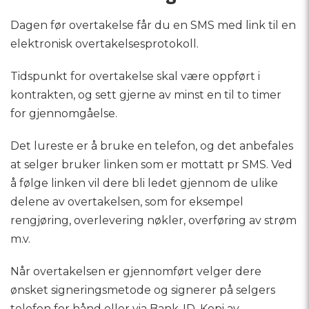
Dagen før overtakelse får du en SMS med link til en
elektronisk overtakelsesprotokoll.
Tidspunkt for overtakelse skal være oppført i
kontrakten, og sett gjerne av minst en til to timer
for gjennomgåelse.
Det lureste er å bruke en telefon, og det anbefales
at selger bruker linken som er mottatt pr SMS. Ved
å følge linken vil dere bli ledet gjennom de ulike
delene av overtakelsen, som for eksempel
rengjøring, overlevering nøkler, overføring av strøm
m.v.
Når overtakelsen er gjennomført velger dere
ønsket signeringsmetode og signerer på selgers
telefon for hånd eller via Bank-ID. Kopi av