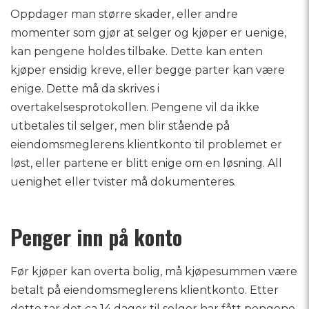
Oppdager man større skader, eller andre
momenter som gjør at selger og kjøper er uenige,
kan pengene holdes tilbake. Dette kan enten
kjøper ensidig kreve, eller begge parter kan være
enige. Dette må da skrives i
overtakelsesprotokollen. Pengene vil da ikke
utbetales til selger, men blir stående på
eiendomsmeglerens klientkonto til problemet er
løst, eller partene er blitt enige om en løsning. All
uenighet eller tvister må dokumenteres.
Penger inn på konto
Før kjøper kan overta bolig, må kjøpesummen være
betalt på eiendomsmeglerens klientkonto. Etter
dette tar det ca 14 dager til selger har fått pengene