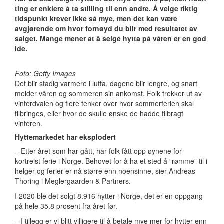
ting er enklere å ta stilling til enn andre. Å velge riktig
tidspunkt krever ikke så mye, men det kan være
avgjørende om hvor fornøyd du blir med resultatet
av
salget. Mange mener at å selge hytta på våren er en god
ide.
Foto: Getty Images
Det blir stadig varmere i lufta, dagene blir lengre, og snart
melder våren og sommeren sin ankomst. Folk trekker ut av
vinterdvalen og flere tenker over hvor sommerferien skal
tilbringes, eller hvor de skulle ønske de hadde tilbragt
vinteren.
Hyttemarkedet har eksplodert
– Etter året som har gått, har folk fått opp øynene for
kortreist ferie i Norge. Behovet for å ha et sted å “rømme” til i
helger og ferier er nå større enn noensinne, sier Andreas
Thoring i Meglergaarden & Partners.
I 2020 ble det solgt 8.916 hytter i Norge, det er en oppgang
på hele 35.8 prosent fra året før.
– I tillegg er vi blitt villigere til å betale mye mer for hytter enn