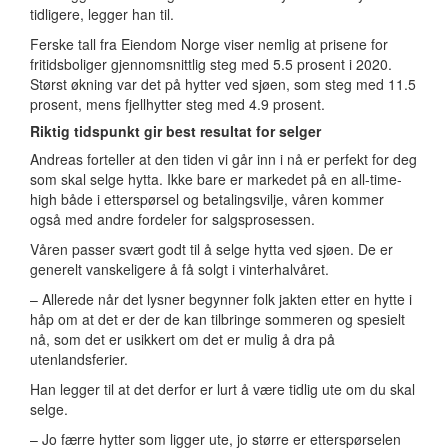
tidligere, legger han til.
Ferske tall fra Eiendom Norge viser nemlig at prisene for
fritidsboliger gjennomsnittlig steg med 5.5 prosent i 2020.
Størst økning var det på hytter ved sjøen, som steg med 11.5
prosent, mens fjellhytter steg med 4.9 prosent.
Riktig tidspunkt gir best resultat for selger
Andreas forteller at den tiden vi går inn i nå er perfekt for deg
som skal selge hytta. Ikke bare er markedet på en all-time-
high både i etterspørsel og betalingsvilje, våren kommer
også med andre fordeler for salgsprosessen.
Våren passer svært godt til å selge hytta ved sjøen. De er
generelt vanskeligere å få solgt i vinterhalvåret.
– Allerede når det lysner begynner folk jakten etter en hytte i
håp om at det er der de kan tilbringe sommeren og spesielt
nå, som det er usikkert om det er mulig å dra på
utenlandsferier.
Han legger til at det derfor er lurt å være tidlig ute om du skal
selge.
– Jo færre hytter som ligger ute, jo større er etterspørselen