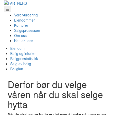
☰
Verdivurdering
Eiendommer
Kontorer
Salgsprosessen
Om oss
Kontakt oss
Eiendom
Bolig og interiør
Boligprisstatistikk
Salg av bolig
Boliglån
Derfor bør du velge
våren når du skal selge
hytta
Når du skal selge hytta er det mye å tenke på, men noen