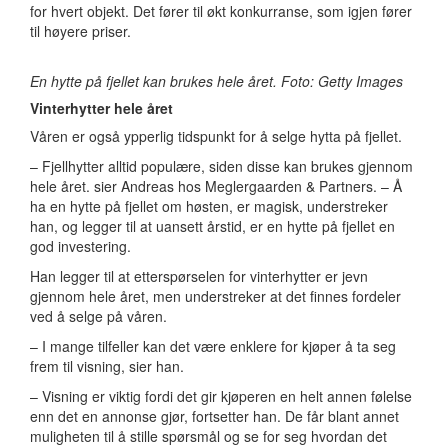
for hvert objekt. Det fører til økt konkurranse, som igjen fører
til høyere priser.
En hytte på fjellet kan brukes hele året. Foto: Getty Images
Vinterhytter hele året
Våren er også ypperlig tidspunkt for å selge hytta på fjellet.
– Fjellhytter alltid populære, siden disse kan brukes gjennom
hele året. sier Andreas hos Meglergaarden & Partners. – Å
ha en hytte på fjellet om høsten, er magisk, understreker
han, og legger til at uansett årstid, er en hytte på fjellet en
god investering.
Han legger til at etterspørselen for vinterhytter er jevn
gjennom hele året, men understreker at det finnes fordeler
ved å selge på våren.
– I mange tilfeller kan det være enklere for kjøper å ta seg
frem til visning, sier han.
– Visning er viktig fordi det gir kjøperen en helt annen følelse
enn det en annonse gjør, fortsetter han. De får blant annet
muligheten til å stille spørsmål og se for seg hvordan det